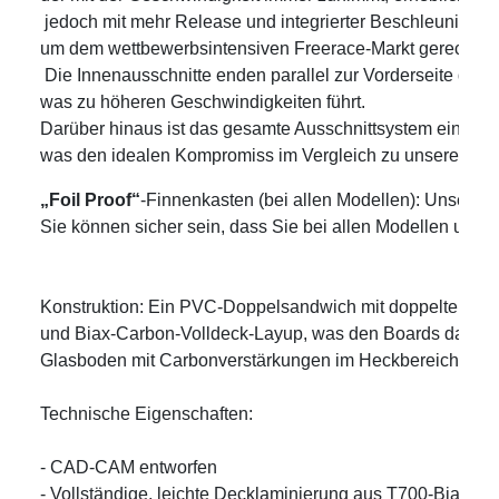
 jedoch mit mehr Release und integrierter Beschleunigun
um dem wettbewerbsintensiven Freerace-Markt gerecht zu
 Die Innenausschnitte enden parallel zur Vorderseite des 
was zu höheren Geschwindigkeiten führt. 

Darüber hinaus ist das gesamte Ausschnittsystem einstufig 
was den idealen Kompromiss im Vergleich zu unserem dopp
„Foil Proof“
-Finnenkasten (bei allen Modellen): Unser exkl
Sie können sicher sein, dass Sie bei allen Modellen unse
Konstruktion: Ein PVC-Doppelsandwich mit doppelter Dick
und Biax-Carbon-Volldeck-Layup, was den Boards das beste 
Glasboden mit Carbonverstärkungen im Heckbereich für max
Technische Eigenschaften:

- CAD-CAM entworfen

- Vollständige, leichte Decklaminierung aus T700-Biax-Carbo