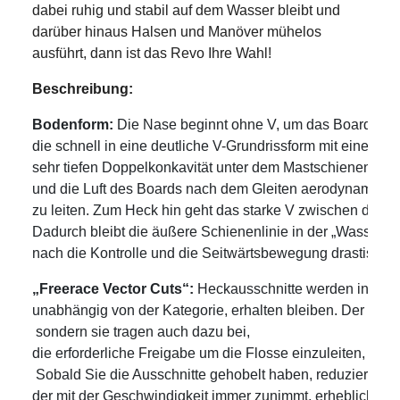
dabei ruhig und stabil auf dem Wasser bleibt und
darüber hinaus Halsen und Manöver mühelos
ausführt, dann ist das Revo Ihre Wahl!
Beschreibung:
Bodenform:
 Die Nase beginnt ohne V, um das Board direk
die schnell in eine deutliche V-Grundrissform mit einer 

sehr tiefen Doppelkonkavität unter dem Mastschienenberei
und die Luft des Boards nach dem Gleiten aerodynamisch 
zu leiten. Zum Heck hin geht das starke V zwischen den F
Dadurch bleibt die äußere Schienenlinie in der „Wasserkr
nach die Kontrolle und die Seitwärtsbewegung drastisch ve
„Freerace Vector Cuts“:
 Heckausschnitte werden in alle
unabhängig von der Kategorie, erhalten bleiben. Der Gesa
 sondern sie tragen auch dazu bei, 

die erforderliche Freigabe um die Flosse einzuleiten, um
 Sobald Sie die Ausschnitte gehobelt haben, reduzieren Sie
der mit der Geschwindigkeit immer zunimmt, erheblich. Di