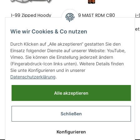
I-99 Zipped Hoody
i-99 MAST RDM C80
i-
Sweat grey L
370
99,00 €
*
339,00 €
*
je
Wie wir Cookies & Co nutzen
Durch Klicken auf „Alle akzeptieren“ gestatten Sie den
Einsatz folgender Dienste auf unserer Website: YouTube,
Vimeo. Sie können die Einstellung jederzeit ändern
(Fingerabdruck-Icon links unten). Weitere Details finden
Sie unte
Konfigurieren
und in unserer
Datenschutzerklärung
.
Informationen
Alle akzeptieren
Gesetzliche Informationen
Schließen
Widerrufsbutton
* Alle Preise inkl. gesetzlicher USt., zzgl.
Versand
Konfigurieren