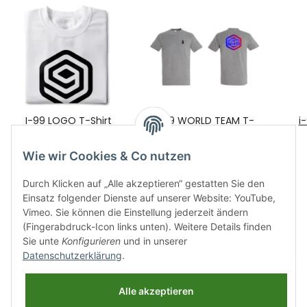
I-99 LOGO T-Shirt
I-99 WORLD TEAM T-
i
Color: White/Black Size:
Shirt blue/red
25,90 €
XXL
*
28,90 €
*
Wie wir Cookies & Co nutzen
Durch Klicken auf „Alle akzeptieren“ gestatten Sie den
Einsatz folgender Dienste auf unserer Website: YouTube,
Vimeo. Sie können die Einstellung jederzeit ändern
(Fingerabdruck-Icon links unten). Weitere Details finden
Sie unte
Konfigurieren
und in unserer
Datenschutzerklärung
.
Informationen
Alle akzeptieren