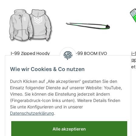
I-99 Zipped Hoody
i-99 BOOM EVO
i-
Sweat grey S
180/240 D29
Stra
99,00 €
*
109,45 €
*
jetzt nur
je
Wie wir Cookies & Co nutzen
Durch Klicken auf „Alle akzeptieren“ gestatten Sie den
Einsatz folgender Dienste auf unserer Website: YouTube,
Vimeo. Sie können die Einstellung jederzeit ändern
(Fingerabdruck-Icon links unten). Weitere Details finden
Sie unte
Konfigurieren
und in unserer
Datenschutzerklärung
.
Informationen
Alle akzeptieren