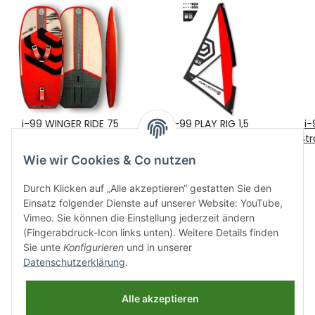
i-99 WINGER RIDE 75
i-99 PLAY RIG 1,5
i-
599,00 €
*
289,00 €
*
Str
Wie wir Cookies & Co nutzen
Durch Klicken auf „Alle akzeptieren“ gestatten Sie den
Einsatz folgender Dienste auf unserer Website: YouTube,
Vimeo. Sie können die Einstellung jederzeit ändern
(Fingerabdruck-Icon links unten). Weitere Details finden
Sie unte
Konfigurieren
und in unserer
Datenschutzerklärung
.
Informationen
Alle akzeptieren