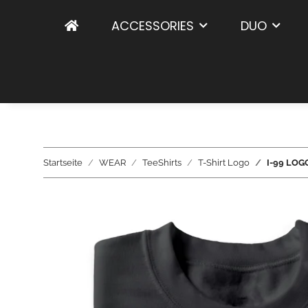
ACCESSORIES
DUO
Startseite
WEAR
TeeShirts
T-Shirt Logo
I-99 LOGO