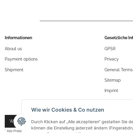
Informationen
Gesetzliche I
About us
GPSR
Payment options
Privacy
Shipment
General Terms
Sitemap
Imprint
Cancellation I
Wie wir Cookies & Co nutzen
Widerrufsbutton
Durch Klicken auf „Alle akzeptieren“ gestatten Sie d
können die Einstellung jederzeit ändern (Fingerabdru
* Alle Preise inkl. gesetzlicher USt., zzgl.
Versand